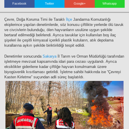
Facebook
Twitter
Google+
Whatsapp
Çevre, Doğa Koruma Timi ile Taraklı
İlçe
Jandarma Komutanlığı
Haberin Doğru Adresi.
ekiplerince yapılan denetimlerde, söz konusu çiftlikte yerlerde ölü tavuk
ve civcivlerin bulunduğu, ölen hayvanların usulüne uygun şekilde
bertaraf edilmediği belirlendi. Ayrıca tavuklar için kullanılan boş ilaç
şişeleri ile çeşitli kimyasal içerikli plastik kutuların, atık depolama
kurallarına aykırı şekilde biriktirildiği tespit edildi.
Denetimler sonucunda
Sakarya
İl Tarım ve Orman Müdürlüğü tarafından
işletmeye mevzuat kapsamında idari para cezası uygulandı. Ayrıca
eksiklikler giderilene kadar çiftliğe hayvan konulmamak üzere
biyogüvenlik kısıtlaması getirildi. İşletme sahibi hakkında ise “Çevreyi
Kasten Kirletme” suçundan adli süreç başlatıldı.