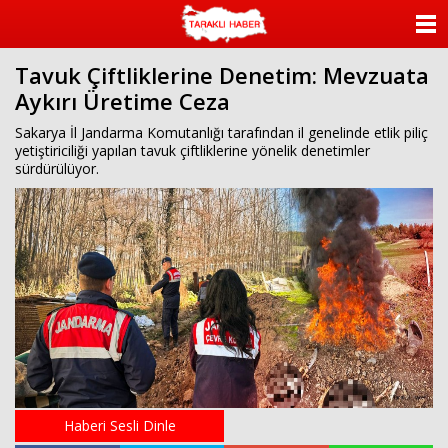
ANASAYFA
Tavuk Çiftliklerine Denetim: Mevzuata
KATEGORİLER
Aykırı Üretime Ceza
YAZARLAR
Sakarya İl Jandarma Komutanlığı tarafından il genelinde etlik piliç
yetiştiriciliği yapılan tavuk çiftliklerine yönelik denetimler
sürdürülüyor.
ANKETLER
FOTO GALERİ
VİDEO GALERİ
KÜNYE
İLETİŞİM
Haberi Sesli Dinle