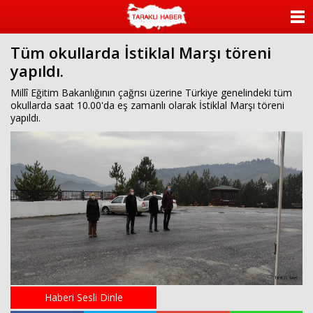
ANASAYFA
Tüm okullarda İstiklal Marşı töreni
KATEGORİLER
yapıldı.
YAZARLAR
Millî Eğitim Bakanlığının çağrısı üzerine Türkiye genelindeki tüm
okullarda saat 10.00'da eş zamanlı olarak İstiklal Marşı töreni
yapıldı.
ANKETLER
FOTO GALERİ
VİDEO GALERİ
KÜNYE
İLETİŞİM
Haberi Sesli Dinle