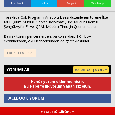
Facebook
Twitter
Google+
Whatsapp
Taraklı’da Çok Programlı Anadolu Lisesi düzenlenen törene İlçe
Haberin Doğru Adresi.
Millî Eğitim Müdürü Serkan Korkmaz Şube Müdürü Remzi
Şengül,Ayfer Er ve ÇPAL Müdürü Timuçin Çetiner katıldı
Bayrak töreni pencerelerden, balkonlardan, TRT EBA
ekranlarından, okul bahçelerinden de gerçekleştirildi
Tarih:
11-01-2021
YORUMLAR
YORUM YAP | 0 Yorum
Henüz yorum eklenmemiştir.
Bu Haber'e ilk yorum yapan siz olun.
FACEBOOK YORUM
Masaüstü Görünüm
Yorum