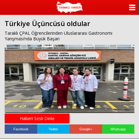
ANASAYFA
Türkiye Üçüncüsü oldular
KATEGORİLER
Taraklı ÇPAL Öğrencilerinden Uluslararası Gastronomi
Yarışması’nda Büyük Başarı
YAZARLAR
ANKETLER
FOTO GALERİ
VİDEO GALERİ
KÜNYE
İLETİŞİM
Haberi Sesli Dinle
Facebook
Twitter
Google+
Whatsapp