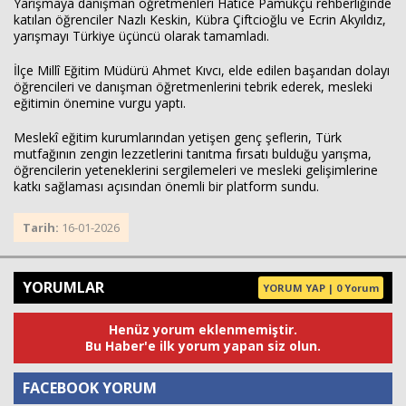
Yarışmaya danışman öğretmenleri Hatice Pamukçu rehberliğinde
katılan öğrenciler Nazlı Keskin, Kübra Çiftcioğlu ve Ecrin Akyıldız,
yarışmayı Türkiye üçüncü olarak tamamladı.
İlçe Millî Eğitim Müdürü Ahmet Kıvcı, elde edilen başarıdan dolayı
öğrencileri ve danışman öğretmenlerini tebrik ederek, mesleki
eğitimin önemine vurgu yaptı.
Meslekî eğitim kurumlarından yetişen genç şeflerin, Türk
mutfağının zengin lezzetlerini tanıtma fırsatı bulduğu yarışma,
öğrencilerin yeteneklerini sergilemeleri ve mesleki gelişimlerine
katkı sağlaması açısından önemli bir platform sundu.
Tarih:
16-01-2026
YORUMLAR
YORUM YAP | 0 Yorum
Henüz yorum eklenmemiştir.
Bu Haber'e ilk yorum yapan siz olun.
FACEBOOK YORUM