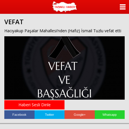
ANASAYFA
VEFAT
KATEGORİLER
Hacıyakup Paşalar Mahallesi’nden (Hafız) İsmail Tuzlu vefat etti
YAZARLAR
ANKETLER
FOTO GALERİ
VİDEO GALERİ
KÜNYE
Haberi Sesli Dinle
İLETİŞİM
Facebook
Twitter
Google+
Whatsapp