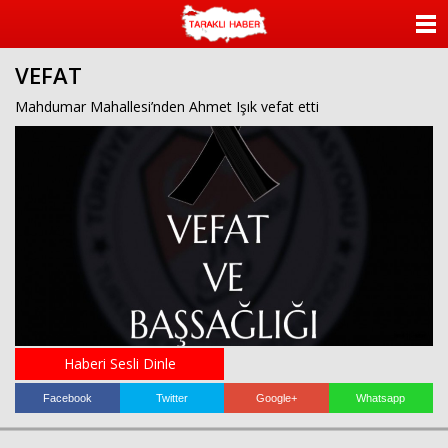
ANASAYFA
VEFAT
KATEGORİLER
Mahdumar Mahallesi’nden Ahmet Işık vefat etti
YAZARLAR
ANKETLER
FOTO GALERİ
VİDEO GALERİ
KÜNYE
Haberi Sesli Dinle
İLETİŞİM
Facebook
Twitter
Google+
Whatsapp