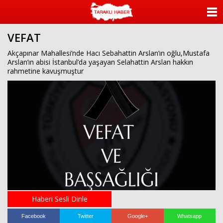
ANASAYFA
VEFAT
KATEGORİLER
Akçapınar Mahallesi’nde Hacı Sebahattin Arslan’ın oğlu,Mustafa
Arslan’ın abisi İstanbul’da yaşayan Selahattin Arslan hakkın
YAZARLAR
rahmetine kavuşmuştur
ANKETLER
FOTO GALERİ
VİDEO GALERİ
KÜNYE
İLETİŞİM
Haberi Sesli Dinle
Facebook
Twitter
Google+
Whatsapp