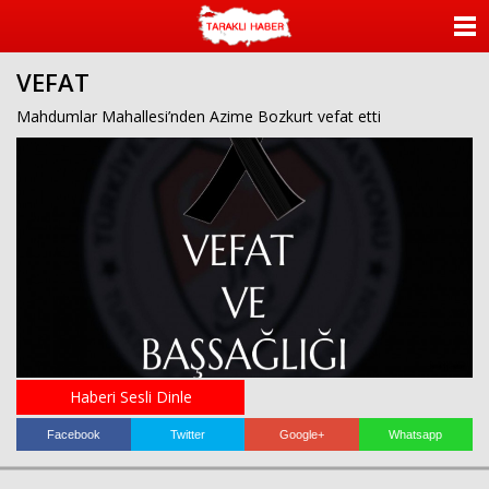
ANASAYFA
VEFAT
KATEGORİLER
Mahdumlar Mahallesi’nden Azime Bozkurt vefat etti
YAZARLAR
ANKETLER
FOTO GALERİ
VİDEO GALERİ
KÜNYE
Haberi Sesli Dinle
İLETİŞİM
Facebook
Twitter
Google+
Whatsapp