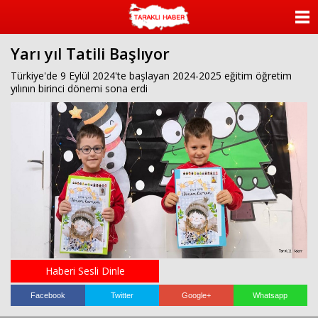
ANASAYFA
Yarı yıl Tatili Başlıyor
KATEGORİLER
Türkiye'de 9 Eylül 2024'te başlayan 2024-2025 eğitim öğretim
yılının birinci dönemi sona erdi
YAZARLAR
ANKETLER
FOTO GALERİ
VİDEO GALERİ
KÜNYE
İLETİŞİM
Haberi Sesli Dinle
Facebook
Twitter
Google+
Whatsapp