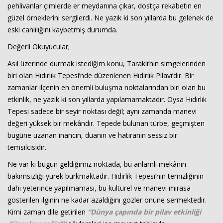
pehlivanlar çimlerde er meydanına çıkar, dostça rekabetin en
güzel örneklerini sergilerdi. Ne yazık ki son yıllarda bu gelenek de
eski canlılığını kaybetmiş durumda.
Değerli Okuyucular;
Asıl üzerinde durmak istediğim konu, Taraklı’nın simgelerinden
biri olan Hıdırlık Tepesi’nde düzenlenen Hıdırlık Pilavı’dır. Bir
zamanlar ilçenin en önemli buluşma noktalarından biri olan bu
etkinlik, ne yazık ki son yıllarda yapılamamaktadır. Oysa Hıdırlık
Tepesi sadece bir seyir noktası değil; aynı zamanda manevi
değeri yüksek bir mekândır. Tepede bulunan türbe, geçmişten
bugüne uzanan inancın, duanın ve hatıranın sessiz bir
temsilcisidir.
Ne var ki bugün geldiğimiz noktada, bu anlamlı mekânın
bakımsızlığı yürek burkmaktadır. Hıdırlık Tepesi’nin temizliğinin
dahi yeterince yapılmaması, bu kültürel ve manevi mirasa
gösterilen ilginin ne kadar azaldığını gözler önüne sermektedir.
Kimi zaman dile getirilen
“Dünya çapında bir pilav etkinliği