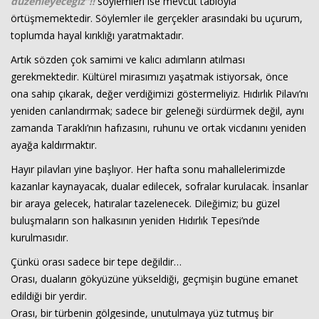
düzenleyeceğiz”!!
söylemleri ise mevcut tabloyla
örtüşmemektedir. Söylemler ile gerçekler arasındaki bu uçurum,
toplumda hayal kırıklığı yaratmaktadır.
Artık sözden çok samimi ve kalıcı adımların atılması
gerekmektedir. Kültürel mirasımızı yaşatmak istiyorsak, önce
ona sahip çıkarak, değer verdiğimizi göstermeliyiz. Hıdırlık Pilavı’nı
yeniden canlandırmak; sadece bir geleneği sürdürmek değil, aynı
zamanda Taraklı’nın hafızasını, ruhunu ve ortak vicdanını yeniden
ayağa kaldırmaktır.
Hayır pilavları yine başlıyor. Her hafta sonu mahallelerimizde
kazanlar kaynayacak, dualar edilecek, sofralar kurulacak. İnsanlar
bir araya gelecek, hatıralar tazelenecek. Dileğimiz; bu güzel
buluşmaların son halkasının yeniden Hıdırlık Tepesi’nde
kurulmasıdır.
Çünkü orası sadece bir tepe değildir…
Orası, duaların gökyüzüne yükseldiği, geçmişin bugüne emanet
edildiği bir yerdir.
Orası, bir türbenin gölgesinde, unutulmaya yüz tutmuş bir