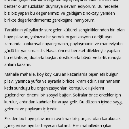
benzer olumsuzlukları duymaya devam ediyorum. Bu nedenle,
bizi biz yapan bu değerlerimizi ve geldiğimiz noktayı yeniden
birlikte değerlendirmemiz gerektiğine inanıyorum.
Haberin Doğru Adresi.
Taraklı’nın yüzyıllardır süregelen kültürel zenginliklerinden biri olan
hayır pilavları, yalnızca bir yemek organizasyonu değil; aynı
zamanda toplumsal dayanışmanın, paylaşmanın ve maneviyatın
güçlü bir yansımasıdır. Hasat öncesi bereket dilekleriyle yapılan
bu etkinlikler, dualarla başlar, dostluklarla büyür ve birlik ruhuyla
anlam kazanır.
Mahalle mahalle, köy köy kurulan kazanlarda pişen etli bulgur
pilavı; yanında yufka ve ayranla birlikte ikram edilir. Her hanenin
katkı sunduğu bu organizasyonlar, komşuluk ilişkilerini
güçlendiren önemli bir sosyal bağdır. Sofralar önce erkekler için
kurulur, ardından kadınlar bir araya gelir. Bu düzenin içinde saygı,
gelenek ve paylaşım iç içedir.
Eskiden bu hayır pilavlarının ayrılmaz bir parçası olan karakucak
güreşleri ise ayrı bir heyecan katardı. Her mahalleden çıkan