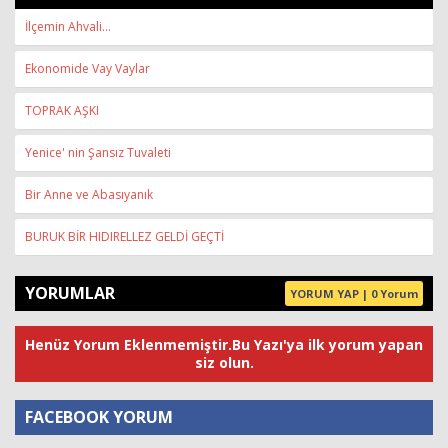
İlçemin Ahvali…
Ekonomide Vay Vaylar
TOPRAK AŞKI
Yenice' nin Şansız Tuvaleti
Bir Anne ve Abasıyanık
BURUK BİR HIDIRELLEZ GELDİ GEÇTİ
YORUMLAR
YORUM YAP | 0 Yorum
Henüz Yorum Eklenmemiştir.Bu Yazı'ya ilk yorum yapan
siz olun.
FACEBOOK YORUM