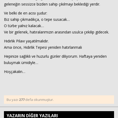
geleneğin sessizce bizden sahip çıkılmayı beklediği yerdir.
Ve belki de en acısı şudur:
Biz sahip çıkmadıkça, o tepe susacak…
O türbe yalnız kalacak…
Ve bir gelenek, hatıralarımızın arasından usulca çekilip gidecek.
Hıdırlık Pilavı yaşatılmalıdır.
Ama önce, Hıdırlık Tepesi yeniden hatırlanmalı
Hepinize sağlıklı ve huzurlu günler diliyorum. Haftaya yeniden
buluşmak ümidiyle…
Hoşçakalın…
Bu yazı
277
defa okunmuştur.
YAZARIN DİĞER YAZILARI