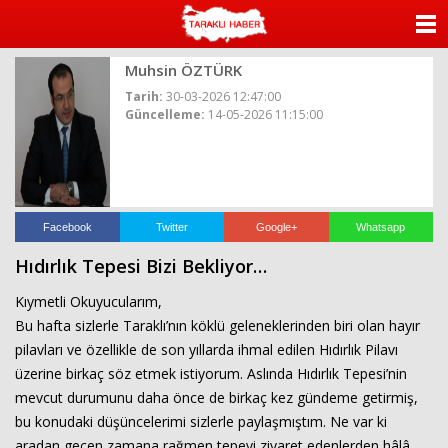
ANASAYFA
Muhsin ÖZTÜRK
KATEGORİLER
Tarih:
30-03-2026 12:47:00
Güncelleme:
14-05-2026 11:15:00
YAZARLAR
ANKETLER
FOTO GALERİ
Facebook
Twitter
Google+
Whatsapp
Hıdırlık Tepesi Bizi Bekliyor…
VİDEO GALERİ
Kıymetli Okuyucularım,
KÜNYE
Bu hafta sizlerle Taraklı’nın köklü geleneklerinden biri olan hayır
pilavları ve özellikle de son yıllarda ihmal edilen Hıdırlık Pilavı
İLETİŞİM
üzerine birkaç söz etmek istiyorum. Aslında Hıdırlık Tepesi’nin
mevcut durumunu daha önce de birkaç kez gündeme getirmiş,
bu konudaki düşüncelerimi sizlerle paylaşmıştım. Ne var ki
aradan geçen zamana rağmen tepeyi ziyaret edenlerden hâlâ