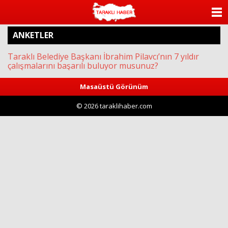
ANASAYFA
ANKETLER
KATEGORİLER
Taraklı Belediye Başkanı İbrahim Pilavcı’nın 7 yıldır
YAZARLAR
çalışmalarını başarılı buluyor musunuz?
Masaüstü Görünüm
ANKETLER
© 2026 taraklihaber.com
FOTO GALERİ
VİDEO GALERİ
KÜNYE
İLETİŞİM